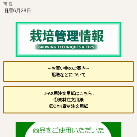
丙 辰
旧暦6月28日
～お買い物のご案内～
配送などについて
↓FAX用注文用紙はこちら↓
①資材注文用紙
②OYK資材注文用紙