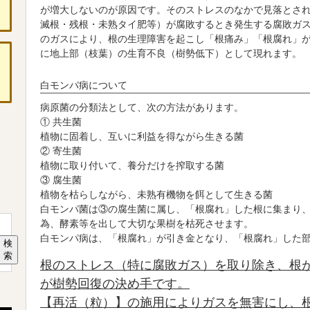
が増大しないのが原因です。そのストレスのなかで見落とさ
滅根・残根・未熟タイ肥等）が腐敗するとき発生する腐敗ガ
のガスにより、根の生理障害を起こし「根痛み」「根腐れ」
に地上部（枝葉）の生育不良（樹勢低下）として現れます。
白モンパ病について
病原菌の分類法として、次の方法があります。
①
共生菌
植物に固着し、互いに利益を得ながら生きる菌
②
寄生菌
植物に取り付いて、養分だけを搾取する菌
③
腐生菌
植物を枯らしながら、未熟有機物を餌として生きる菌
白モンパ菌は③の腐生菌に属し、「根腐れ」した根に集まり
為、酵素等を出して大切な果樹を枯死させます。
白モンパ病は、「根腐れ」が引き金となり、「根腐れ」した
検
索
根のストレス（特に腐敗ガス）を取り除き、根
が樹勢回復の決め手です。
【再活（粒）】の施用によりガスを無害にし、