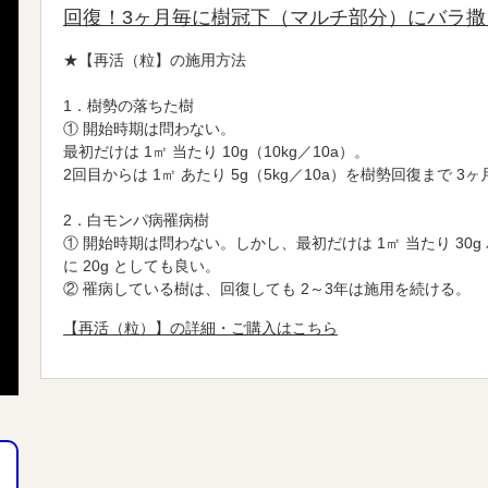
回復！3ヶ月毎に樹冠下（マルチ部分）にバラ撒
★【再活（粒】の施用方法
1．樹勢の落ちた樹
① 開始時期は問わない。
最初だけは 1㎡ 当たり 10g（10kg／10a）。
2回目からは 1㎡ あたり 5g（5kg／10a）を樹勢回復まで 
2．白モンパ病罹病樹
① 開始時期は問わない。しかし、最初だけは 1㎡ 当たり 30g
に 20g としても良い。
② 罹病している樹は、回復しても 2～3年は施用を続ける。
【再活（粒）】の詳細・ご購入はこちら