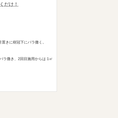
くだけ！
3ヶ月置きに樹冠下にバラ撒く。
 バラ撒き、2回目施用からは 1㎡