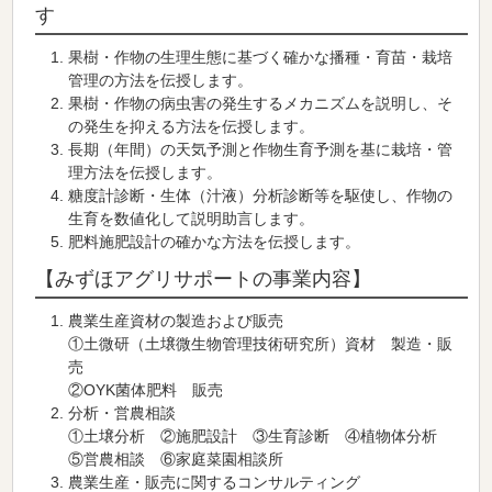
す
果樹・作物の生理生態に基づく確かな播種・育苗・栽培
管理の方法を伝授します。
果樹・作物の病虫害の発生するメカニズムを説明し、そ
の発生を抑える方法を伝授します。
長期（年間）の天気予測と作物生育予測を基に栽培・管
理方法を伝授します。
糖度計診断・生体（汁液）分析診断等を駆使し、作物の
生育を数値化して説明助言します。
肥料施肥設計の確かな方法を伝授します。
【みずほアグリサポートの事業内容】
農業生産資材の製造および販売
①土微研（土壌微生物管理技術研究所）資材 製造・販
売
②OYK菌体肥料 販売
分析・営農相談
①土壌分析 ②施肥設計 ③生育診断 ④植物体分析
⑤営農相談 ⑥家庭菜園相談所
農業生産・販売に関するコンサルティング