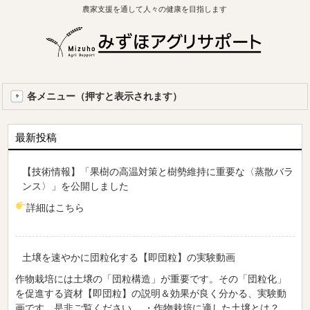
農家支援を通して人々の健康を目指します
各メニュー（押すと表示されます）
最新投稿
【技術情報】「果樹の高温対策と樹勢維持に重要な〈蒸散バラ
ンス〉」を公開しました
詳細はこちら
土壌を速やかに団粒化する【即団粒】の実験動画
作物栽培には土壌の「団粒構造」が重要です。その「団粒化」
を促進する資材【即団粒】の説明＆効果が良く分かる、実験動
画です。是非ご覧ください。 ・作物栽培に適した土壌とは？