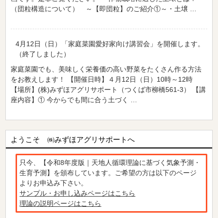
（団粒構造について） ～【即団粒】のご紹介①～・土壌 …
4月12日（日）「家庭菜園愛好家向け講習会」を開催します。
（終了しました）
家庭菜園でも、美味しく栄養価の高い野菜をたくさん作る方法
をお教えします！ 【開催日時】４月12日（日）10時～12時
【場所】(株)みずほアグリサポート（つくば市柳橋561-3） 【講
座内容】① 今からでも間に合う土づく …
ようこそ ㈱みずほアグリサポートへ
只今、【令和8年度版｜天地人循環理論に基づく気象予測・
生育予測】を頒布しています。ご希望の方は以下のページ
よりお申込み下さい。
サンプル・お申し込みページはこちら
理論の説明ページはこちら