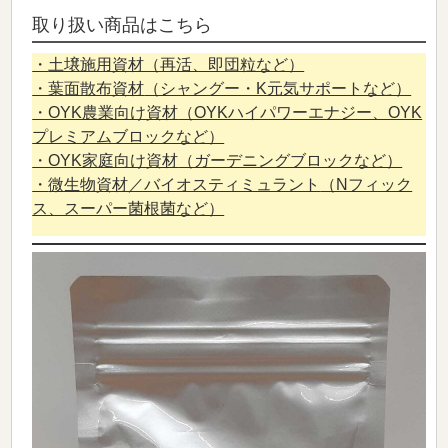
取り扱い商品はこちら
・
土壌施用資材（再活、即団粒など）
・葉面散布資材
（シャングー・K元気サポートなど）
・OYK農業向け資材
（OYKハイパワーエナジー、OYK
プレミアムブロックなど）
・OYK家庭向け資材
（ガーデニングブロックなど）
・
微生物資材／バイオスティミュラント
（Nフィック
ス、スーパー菌根菌など）