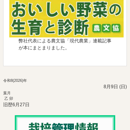
弊社代表による
農文協「現代農業」連載記事
が本にまとまりました。
令和8(2026)年
8月9日 (日)
葉月
乙 卯
旧歴6月27日