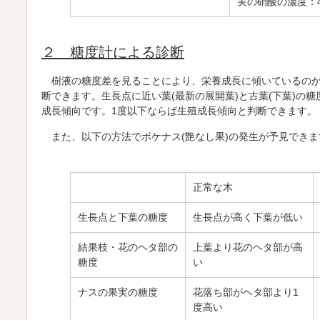
実の硝酸の濃度：4
２ 糖度計による診断
樹液の糖度差を見ることにより、栄養成長に傾いているのか
断できます。生長点に近い葉(最新の展開葉)と古葉(下葉)の糖
成長傾向です。1度以下ならば生殖成長傾向と判断できます。
また、以下の方法でボケナス(艶なし果)の発生が予見できま
正常な木
生長点と下葉の糖度
生長点が高く下葉が低い
結果枝・花のヘタ部の
上葉より花のヘタ部が高
糖度
い
ナスの果実の糖度
花落ち部がヘタ部より1
度高い