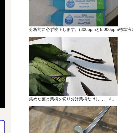
分析前に必ず校正します。(300ppmと5,000ppm標準
集めた葉と葉柄を切り分け葉柄だけにします。