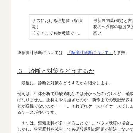
ナスにおける理想値（収穫
最新展開葉(6度)と古
期）
花のヘタ部の糖度(8
※あくまでも参考値です。
高い
※糖度計診断については、
「糖度計診断について」
も参照。
３ 診断と対策をどうするか
最後に、診断と対策をどうするかを紹介します。
例えば、生体分析で硝酸過剰なのは分かったのだけれど、硝
ばなりません。肥料をやり過ぎたのか、前作までの残肥が多
どが適性でないのか・・・。それぞれケースバイケースでし
るケースが多いです。
１つは、窒素肥料が多すぎることです。ハウス栽培の場合こ
しかし、窒素肥料を減らしても硝酸過剰の問題が解決しない