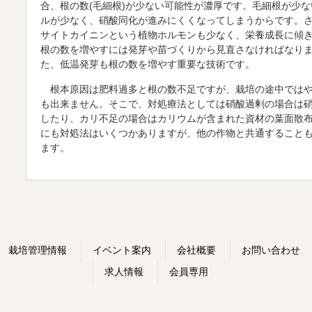
合、根の数(毛細根)が少ない可能性が濃厚です。毛細根が少
ルが少なく、硝酸同化が進みにくくなってしまうからです。
サイトカイニンという植物ホルモンも少なく、栄養成長に傾
根の数を増やすには発芽や苗づくりから見直さなければなり
た、低温発芽も根の数を増やす重要な技術です。
根本原因は肥料過多と根の数不足ですが、栽培の途中ではや
も出来ません。そこで、対処療法としては硝酸過剰の場合は
したり、カリ不足の場合はカリウムが含まれた資材の葉面散
にも対処法はいくつかありますが、他の作物と共通すること
ます。
栽培管理情報
イベント案内
会社概要
お問い合わせ
求人情報
会員専用