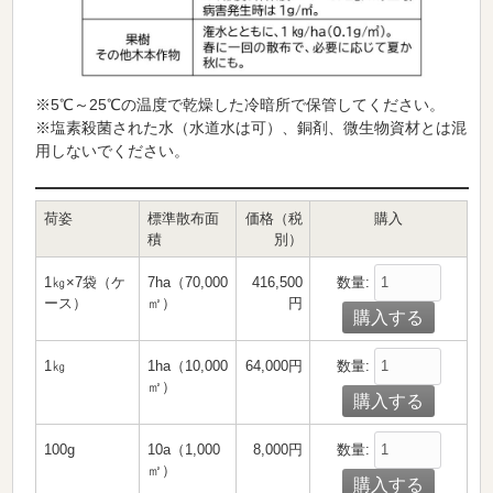
※5℃～25℃の温度で乾燥した冷暗所で保管してください。
※塩素殺菌された水（水道水は可）、銅剤、微生物資材とは混
用しないでください。
荷姿
標準散布面
価格（税
購入
積
別）
数量:
1㎏×7袋（ケ
7ha（70,000
416,500
ース）
㎡）
円
数量:
1㎏
1ha（10,000
64,000円
㎡）
数量:
100g
10a（1,000
8,000円
㎡）