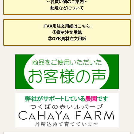
～お買い物のご案内～
配送などについて
↓FAX用注文用紙はこちら↓
①資材注文用紙
②OYK資材注文用紙