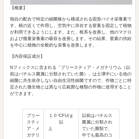
【
概要
】
独自の配合で特定の細菌株から構成される固形バイオ栄養素で
す。根の近くで作用し、空気中に存在する窒素を固定して植物
が利用できるようにします。また、根系を改善し、他のマクロ
および微量栄養素の吸収を改善します。その結果、窒素の供給
を中心に植物の全般的な栄養を改善します。
【
内容保証成分
】
Nフィックスに含まれる「プリースティア・メガテリウム（以
前はバチルス菌属に分類されていた菌）」は土壌中にいる他の
細菌に共生依存しない自由生活性細菌ですので、作物ごとに特
定された微生物とは異なり広範囲な種類の作物に使用すること
ができます。
プリー
１０⁷CFU/ｇ
以前はバチルス
スティ
以
菌属に分類され
ア・メ
上
ていた菌類で、
ガテリ
中でも最高のコ