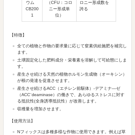
ウム
（CFU：コロ
ロニー形成数を
CB200
ニー形成単
誇る
1
位）
【特徴】
全ての植物と作物の要求量に応じて窒素供給施肥を補完し
ます。
土壌固定化した肥料成分・栄養素を溶解して可給態にしま
す。
産生させ続ける天然の植物ホルモン生成物（オーキシン）
が根の発達を促進させます。
産生させ続けるACC（エチレン前駆体）-デアミナ―ゼ
（ACC⁻deaminase）の働きで、あらゆるストレスに対す
る抵抗性(全身誘導抵抗性）が改善します。
収穫量を増加させます。
【使用方法】
Nフィックスは多種多様な作物に使用できます。例えば草