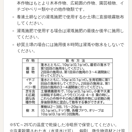
本作物はもとより木本作物、広範囲の作物、園芸植物、イ
チゴやベリー類やその他作物類です。
養液土耕などの灌漑施肥で使用するか土壌に直接噴霧散布
してください。
灌漑施肥で使用する場合は灌漑施肥の最後か後半に施用し
てください。
砂質土壌の場合には施用後８時間は灌漑や散水をしないで
ください。
※5℃～25℃の温度で乾燥した冷暗所で保管してください。
※塩素殺菌された水（水道水は可）、銅剤、微生物資材とは混