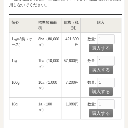
用しないでください。
荷姿
標準散布面
価格（税
購入
積
別）
数量:
1㎏×8袋（ケ
8ha（80,000
421,600
ース）
㎡）
円
数量:
1㎏
1ha（10,000
57,600円
㎡）
数量:
100g
10a（1,000
7,200円
㎡）
数量:
10g
1a（100
1,080円
㎡）