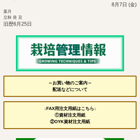
8月7日 (金)
葉月
立秋 癸 丑
旧歴6月25日
～お買い物のご案内～
配送などについて
↓FAX用注文用紙はこちら↓
①資材注文用紙
②OYK資材注文用紙