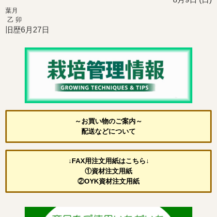
葉月
乙 卯
旧歴6月27日
～お買い物のご案内～
配送などについて
↓FAX用注文用紙はこちら↓
①資材注文用紙
②OYK資材注文用紙