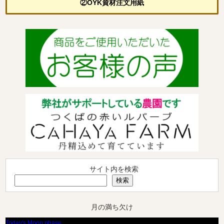
②OYK資材注文用紙
サイト内を検索
検索
月の満ち欠け
Today's Moon phase