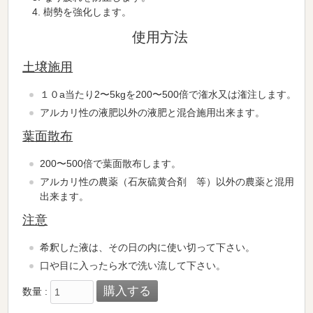
樹勢を強化します。
使用方法
土壌施用
１０a当たり2〜5kgを200〜500倍で潅水又は潅注します。
アルカリ性の液肥以外の液肥と混合施用出来ます。
葉面散布
200〜500倍で葉面散布します。
アルカリ性の農薬（石灰硫黄合剤 等）以外の農薬と混用
出来ます。
注意
希釈した液は、その日の内に使い切って下さい。
口や目に入ったら水で洗い流して下さい。
数量 :