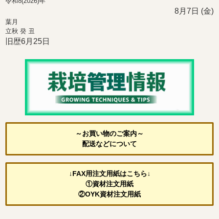
令和8(2026)年
8月7日 (金)
葉月
立秋 癸 丑
旧歴6月25日
～お買い物のご案内～
配送などについて
↓FAX用注文用紙はこちら↓
①資材注文用紙
②OYK資材注文用紙