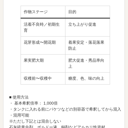
作物ステージ
目的
活着不良時／初期生
立ち上がり促進
育
花芽形成〜開花期
着果安定・落花落果
防止
果実肥大期
肥大促進・秀品率向
上
収穫前〜収穫中
糖度、色、味の向上
■ 使用方法
・ 基本希釈倍率：
1,000倍
・タンクに入れる前にバケツなどの別容器で希釈してから混入
・混用可能
※ただし下記とは混合しない
石灰硫黄合剤 ボルドー液 銅剤などアルカリ性資材