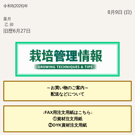
令和8(2026)年
8月9日 (日)
葉月
乙 卯
旧歴6月27日
～お買い物のご案内～
配送などについて
↓FAX用注文用紙はこちら↓
①資材注文用紙
②OYK資材注文用紙