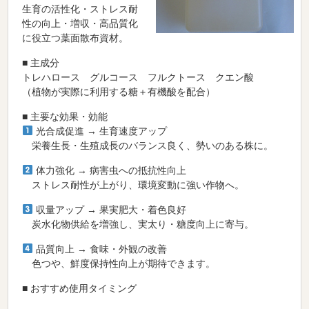
生育の活性化・ストレス耐
性の向上・増収・高品質化
に役立つ葉面散布資材。
■ 主成分
トレハロース グルコース フルクトース クエン酸
（植物が実際に利用する糖＋有機酸を配合）
■ 主要な効果・効能
光合成促進 → 生育速度アップ
栄養生長・生殖成長のバランス良く、勢いのある株に。
体力強化 → 病害虫への抵抗性向上
ストレス耐性が上がり、環境変動に強い作物へ。
収量アップ → 果実肥大・着色良好
炭水化物供給を増強し、実太り・糖度向上に寄与。
品質向上 → 食味・外観の改善
色つや、鮮度保持性向上が期待できます。
■
おすすめ使用タイミング