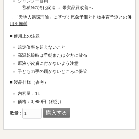
シャングー
併用
蓄積Nの消化促進 → 果実品質改善へ
→「天地人循環理論」に基づく気象予測と作物生育予測との併
用を推奨
■
使用上の注意
規定倍率を超えないこと
高温乾燥時は早朝または夕方に散布
原液が皮膚に付かないよう注意
子どもの手の届かないところに保管
■
製品仕様（参考）
内容量：1L
価格：3,990円（税別）
数量 :