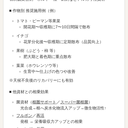
■ 作物別 推奨施用例（例）
トマト・ピーマン等果菜
開花期〜収穫期に7〜10日間隔で散布
イチゴ
花芽分化後〜収穫期に定期散布（品質向上）
果樹（ぶどう・柿 等）
肥大期と着色期に重点散布
葉菜（ホウレンソウ等）
生育中〜仕上げの色つや改善
※天候不良後のリカバリーにも有効
■
他資材との相乗効果
菌資材（
根圏サポート
／
スーパー菌根菌
）
光合成→根へ炭水化物流入アップ→微生物活性↑
フルボン
／
再活
発根 → 栄養吸収力アップとの相乗